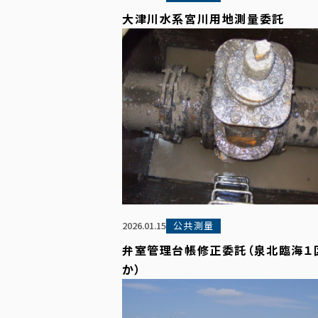
大津川水系宮川用地測量委託
公共測量
2026.01.15
弁室管理台帳修正委託（泉北臨海１
か）