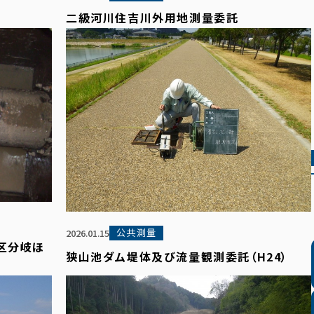
二級河川住吉川外用地測量委託
公共測量
2026.01.15
区分岐ほ
狭山池ダム堤体及び流量観測委託（H24）