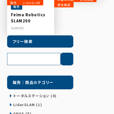
販売
LidarSLAM
通信機器
販売
販売
カタログ【大平産業】
Feima Robotics
SLAM200
カタログ【大平産業】
SLAM200
フリー検索
販売｜商品カテゴリー
トータルステーション (8)
LidarSLAM (1)
GNSS (5)