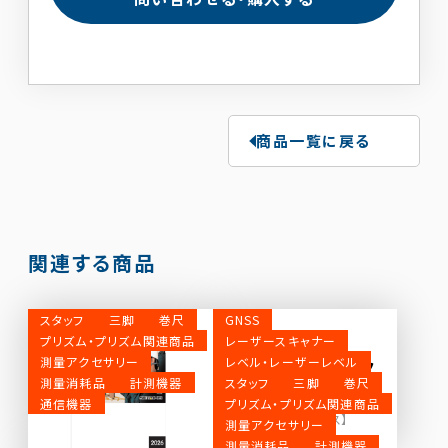
商品一覧に戻る
関連する商品
スタッフ
三脚
巻尺
GNSS
販売
プリズム・プリズム関連商品
レーザースキャナー
測量アクセサリー
レベル・レーザーレベル
カタログ【マイゾック
測量消耗品
計測機器
スタッフ
三脚
巻尺
ス】
通信機器
プリズム・プリズム関連商品
カタログ【マイゾックス】
測量アクセサリー
測量消耗品
計測機器