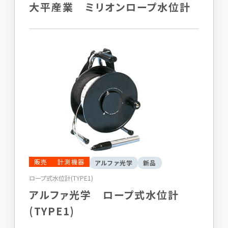
大平産業 ミリオンロープ水位計
販売
計測機器
アルファ光学
新品
ロープ式水位計(TYPE1)
アルファ光学 ロープ式水位計
(TYPE1)