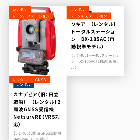
レンタル
レンタル
レンタル
トータルステーション
トータルステーション
ソキア 【レンタル】
トータルステーショ
ン DX-105AC（自
動視準モデル）
【レンタル】トータルステーショ
ン DX-105AC（自動視準モデ
ル）
レンタル
GNSS
レンタル
レンタル
【レンタル】 トータ
カナデビア（旧：日立
ルステーション
造船） 【レンタル】2
PENTAX R530NS
周波GNSS受信機
NetsurvRE（VRS対
PENTAX R530NS
応）
【レンタル】2周波GNSS受信機
NetsurvRE（VRS対応）